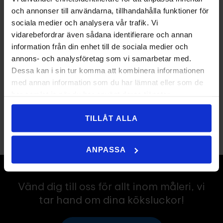
Relaterade artiklar
och annonser till användarna, tillhandahålla funktioner för
Rostbehandla utemöbler
sociala medier och analysera vår trafik. Vi
vidarebefordrar även sådana identifierare och annan
Måla golvlister - en guide
information från din enhet till de sociala medier och
annons- och analysföretag som vi samarbetar med.
Ta bort tapet – så gör du
Dessa kan i sin tur komma att kombinera informationen
med annan information som du har lämnat eller som de
har samlat in när du har använt deras tjänster.
TILLÅT ALLA
ANPASSA
Vänd dig till oss för allt inom måleri, vi
tar hand om dina köksluckor!