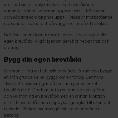
stort utbud att välja mellan. Det finns låsbara
varianter, sådan som man öppnar nertill, från sidan
och sådana som öppnas upptill. Vissa är markstående
och andras sätts fast på väggen eller på ett staket.
Det finns egentligen tre sätt som du kan designa din
egen brevlåda. Vi går igenom dem här nedan i tur och
ordning.
Bygg din egen brevlåda
Om man vill ha en helt unik brevlåda så kan man bygga
en från grunden eller bygga om en färdig. Det finns
flertalet beskrivningar på hur man gör en enkel
brevlåda i trä. Dock är detta en ganska vanlig form
och vill man ha en brevlåda med en annan funktion
eller utseende får man djupdyka i google. Till exempel
finns det förslag hur man gör sin egen brevlåda i
betong.