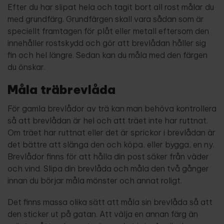
Efter du har slipat hela och tagit bort all rost målar du
med grundfärg. Grundfärgen skall vara sådan som är
speciellt framtagen för plåt eller metall eftersom den
innehåller rostskydd och gör att brevlådan håller sig
fin och hel längre. Sedan kan du måla med den färgen
du önskar.
Måla träbrevlåda
För gamla brevlådor av trä kan man behöva kontrollera
så att brevlådan är hel och att träet inte har ruttnat.
Om träet har ruttnat eller det är sprickor i brevlådan är
det bättre att slänga den och köpa, eller bygga, en ny.
Brevlådor finns för att hålla din post säker från väder
och vind. Slipa din brevlåda och måla den två gånger
innan du börjar måla mönster och annat roligt.
Det finns massa olika sätt att måla sin brevlåda så att
den sticker ut på gatan. Att välja en annan färg än